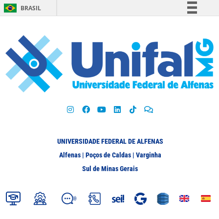
BRASIL
Simplifique!
Comunica BR
Participe
Acesso à informação
Legislação
Canais
UNIVERSIDADE FEDERAL DE ALFENAS
Alfenas | Poços de Caldas | Varginha
Sul de Minas Gerais