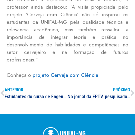
professor ainda destacou: “A visita propiciada pelo
projeto ‘Cerveja com Ciência’ não só inspirou os
estudantes da UNIFAL-MG pela qualidade técnica e
relevância acadêmica, mas também ressaltou a
importância de integrar teoria e prática no
desenvolvimento de habilidades e competências no
setor cervejeiro e na formação de futuros
profissionais.”
Conheça o
projeto Cerveja com Ciência
ANTERIOR
PRÓXIMO
Estudantes do curso de Engenharia Civil trocam experiências sobre inovações na área durante visita à Feira do Setor de Construção Civil e Arquitetura da América Latina realizada em São Paulo
No jornal da EPTV, pesquisadores da UNIFAL-MG esclarecem processo de produção de cerveja de marolo