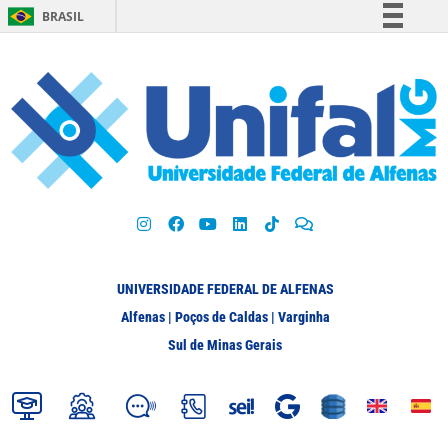
BRASIL
Simplifique!
Comunica BR
Participe
Acesso à informação
Legislação
Canais
UNIVERSIDADE FEDERAL DE ALFENAS
Alfenas | Poços de Caldas | Varginha
Sul de Minas Gerais