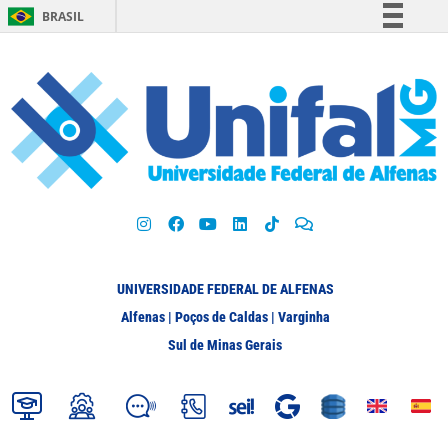
BRASIL
Simplifique!
Comunica BR
Participe
Acesso à informação
Legislação
Canais
UNIVERSIDADE FEDERAL DE ALFENAS
Alfenas | Poços de Caldas | Varginha
Sul de Minas Gerais