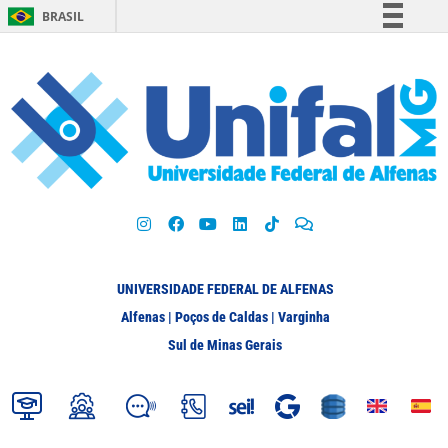
BRASIL
Simplifique!
Comunica BR
Participe
Acesso à informação
Legislação
Canais
UNIVERSIDADE FEDERAL DE ALFENAS
Alfenas | Poços de Caldas | Varginha
Sul de Minas Gerais