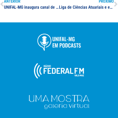
ANTERIOR
PRÓXIMO
UNIFAL-MG inaugura canal de comunicação via WhatsApp institucional; os interessados em receber informações devem enviar solicitação para o número (35) 3701-9012
Liga de Ciências Atuariais e empresa Valor Jr promovem caravana para doação de sangue em Varginha; será oferecido transporte entre o campus e a Policlínica Central da cidade