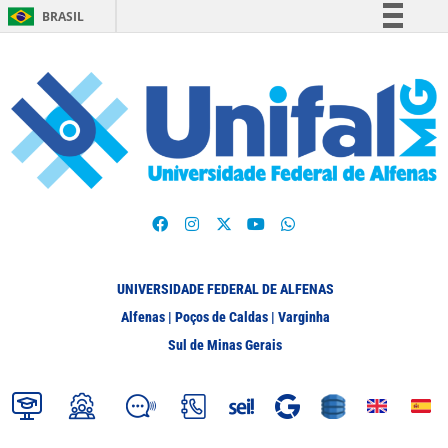
BRASIL
Simplifique!
Comunica BR
Participe
Acesso à informação
Legislação
Canais
UNIVERSIDADE FEDERAL DE ALFENAS
Alfenas | Poços de Caldas | Varginha
Sul de Minas Gerais