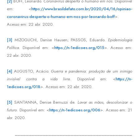
[2]
BOFF, Leonardo.
Coronavírus desperta o humano em nós
. Disponível
em: <
https://www.brasildefato.com.br/2020/04/16/opiniao-
coronavirus-desperta-o-humano-em-nos-por-leonardo-boff
>.
Acesso em: 22 abr. 2020.
[3]
MIZOGUCHI, Danise Hausen; PASSOS, Eduardo.
Epidemiologia
Política.
Disponível em: <
https://n-1edicoes.org/015
>. Acesso em:
22 abr. 2020.
[4]
AUGUSTO, Acácio.
Guerra e pandemia: produção de um inimigo
invisível contra a vida livre
. Disponível em: <
https://n-
1edicoes.org/018
>. Acesso em: 22 abr. 2020.
[5]
SANTANNA, Denise Bernuzzi de.
Lavar as mãos, descolonizar o
futuro
. Disponível em: <
https://n-1edicoes.org/006
>. Acesso em: 21
abr. 2020.
__________________________________________