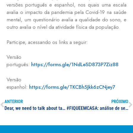
versões português e espanhol, nos quais uma escala
avalia o impacto da pandemia pela Covid-19 na saúde
mental, um questionário avalia a qualidade do sono, e
outro avalia o nível da atividade física da população.
Participe, acessando os links a seguir:
Versão
português:
https://forms.gle/1NdLeSD873P7Ziz88
Versão
espanhol:
https://forms.gle/TKCBh5Jkk6zCNjey7
ANTERIOR
PRÓXIMO
Dear, we need to talk about taxes
#FIQUEEMCASA: análise de sentimento dos usuários do Twitter em relação a pandemia de Covid-19