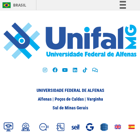
BRASIL
Simplifique!
Comunica BR
Participe
Acesso à informação
Legislação
Canais
UNIVERSIDADE FEDERAL DE ALFENAS
Alfenas | Poços de Caldas | Varginha
Sul de Minas Gerais