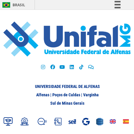
BRASIL
Simplifique!
Comunica BR
Participe
Acesso à informação
Legislação
Canais
UNIVERSIDADE FEDERAL DE ALFENAS
Alfenas | Poços de Caldas | Varginha
Sul de Minas Gerais