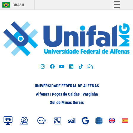
BRASIL
Simplifique!
Comunica BR
Participe
Acesso à informação
Legislação
Canais
UNIVERSIDADE FEDERAL DE ALFENAS
Alfenas | Poços de Caldas | Varginha
Sul de Minas Gerais