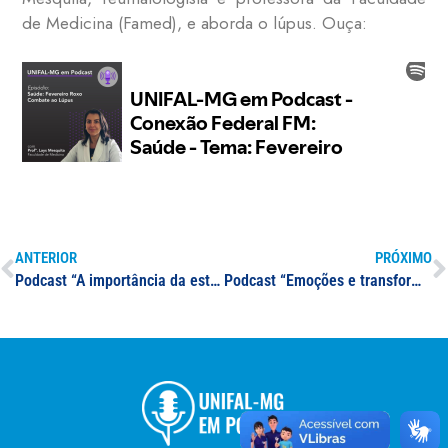
de Medicina (Famed), e aborda o lúpus. Ouça:
ANTERIOR
PRÓXIMO
Podcast “A importância da estatística na compreensão e enfrentamento da pandemia” – Profa. Adriele Aparecida Pereira
Podcast “Emoções e transformações pessoais durante a pandemia” – Prof. Leandro Ferreira e Profa. Luciene Resende Gonçalves