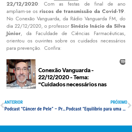
22/12/2020
: Com as festas de final de ano
ampliam-se os
riscos de transmissão da Covid-19
.
No Conexão Vanguarda, da Rádio Vanguarda FM, do
dia 22/12/2020, o professor
Sinézio Inácio da Silva
Júnior
, da Faculdade de Ciências Farmacêuticas,
orientou os ouvintes sobre os cuidados necessários
para prevenção. Confira:
ANTERIOR
PRÓXIMO
Podcast “Câncer de Pele” – Profa. Bárbara Ávila Chagas da Silva
Podcast “Equilíbrio para uma melhor saúde e qualidade de vida” – Prof. Evandro Monteiro de Sá Magalhães