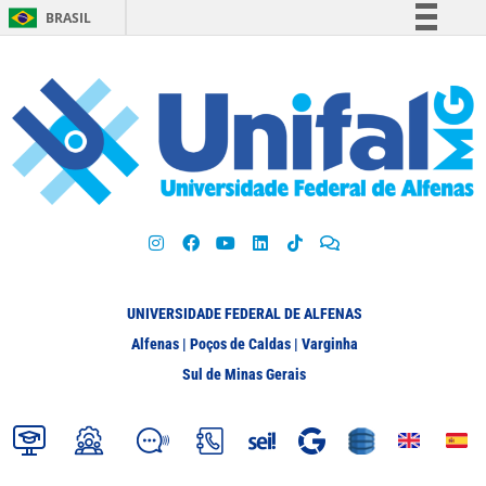
BRASIL
Simplifique!
Comunica BR
Participe
Acesso à informação
Legislação
Canais
UNIVERSIDADE FEDERAL DE ALFENAS
Alfenas | Poços de Caldas | Varginha
Sul de Minas Gerais