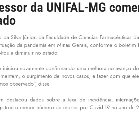
fessor da UNIFAL-MG come
ado
io da Silva Júnior, da Faculdade de Ciências Farmacêuticas 
 situação da pandemia em Minas Gerais, conforme o boletim
oltou a diminuir no estado.
e iniciou novamente confirmando uma melhora no avanço do
aumentem, o surgimento de novos casos, e fazer com que ele
emos observado”, disse.
m destacou dados sobre a taxa de incidência, internaç
egistrou o menor número de mortes por Covid-19 no ano de 2
: