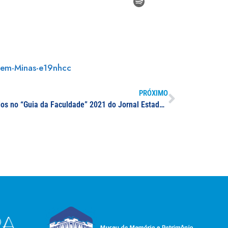
r-em-Minas-e19nhcc
PRÓXIMO
UNIFAL-MG tem 25 cursos estrelados no “Guia da Faculdade” 2021 do Jornal Estadão; ranking aponta 88% dos cursos da Universidade como excelentes ou muito bons