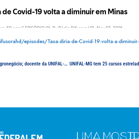
ifusorahd/episodes/Taxa-diria-de-Covid-19-volta-a-diminui
Portal de notícias publica artigo de análise sobre agronegócio; docente da UNIFAL-MG é um dos autores do texto