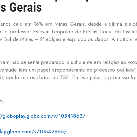
as Gerais
 anos caiu em 16% em Minas Gerais, desde a última elei
5, o professor Estevan Leopoldo de Freitas Coca, do Instit
Sul de Minas – 2ª edição e explicou os dados. A notícia r
vem não se sente preparado o suficiente em relação ao voto
juventude tem um papel preponderante no processo político”
851, conforme os dados do TSE. Em Varginha, o processo fo
o:
://globoplay.globo.com/v/10541863/
play.globo.com/v/10542865/