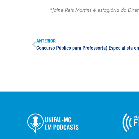
*Jaíne Reis Martins é estagiária da Dir
ANTERIOR
Concurso Público para Professor(a) Especialista e