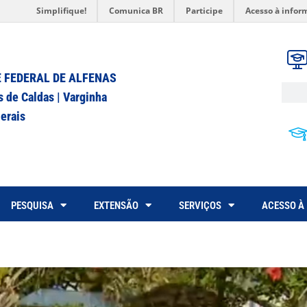
Simplifique!
Comunica BR
Participe
Acesso à infor
 FEDERAL DE ALFENAS
s de Caldas | Varginha
erais
PESQUISA
EXTENSÃO
SERVIÇOS
ACESSO À