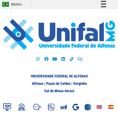
BRASIL
Simplifique!
Comunica BR
Participe
Acesso à informação
Legislação
Canais
UNIVERSIDADE FEDERAL DE ALFENAS
Alfenas | Poços de Caldas | Varginha
Sul de Minas Gerais