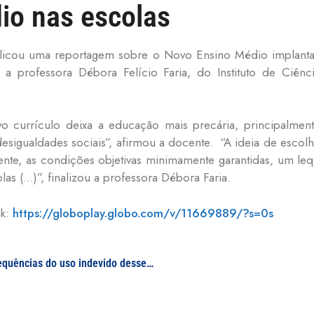
io nas escolas
icou uma reportagem sobre o Novo Ensino Médio implantad
 a professora Débora Felício Faria, do Instituto de Ciê
o currículo deixa a educação mais precária, principalment
esigualdades sociais”, afirmou a docente. “A ideia de escol
mente, as condições objetivas minimamente garantidas, um l
las (…)”, finalizou a professora Débora Faria.
nk:
https://globoplay.globo.com/v/11669889/?s=0s
Uso de esteroides anabolizantes: conheça as consequências do uso indevido desses hormônios, para fins estéticos, em entrevista com coordenadora do projeto “Se é bomba, um dia ela estoura!”