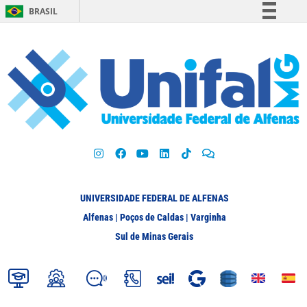
BRASIL
Simplifique!
Comunica BR
Participe
Acesso à informação
Legislação
Canais
UNIVERSIDADE FEDERAL DE ALFENAS
Alfenas | Poços de Caldas | Varginha
Sul de Minas Gerais