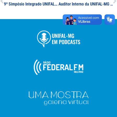
9º Simpósio Integrado UNIFAL-MG: Chamada de Propostas Artístico-Culturais
Auditor Interno da UNIFAL-MG palestra no IV Congresso Brasileiro de Auditoria; evento repercute em portal de notícias do Amazonas