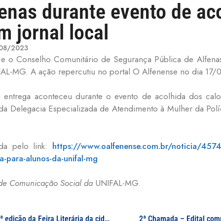
enas durante evento de aco
 jornal local
08/2023
 e o Conselho Comunitário de Segurança Pública de Alfena
FAL-MG. A ação repercutiu no portal O Alfenense no dia 17/0
a entrega aconteceu durante o evento de acolhida dos cal
da Delegacia Especializada de Atendimento à Mulher da Políc
da pelo link:
https://www.oalfenense.com.br/noticia/4574
a-para-alunos-da-unifal-mg
ia de Comunicação Social da
UNIFAL-MG.
Portal da Prefeitura Municipal de Alfenas divulga 7ª edição da Feira Literária da cidade; evento ocorre com correalização da UNIFAL-MG
2ª Chamada – Edital com