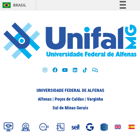
BRASIL
Simplifique!
Comunica BR
Participe
Acesso à informação
Legislação
Canais
UNIVERSIDADE FEDERAL DE ALFENAS
Alfenas | Poços de Caldas | Varginha
Sul de Minas Gerais