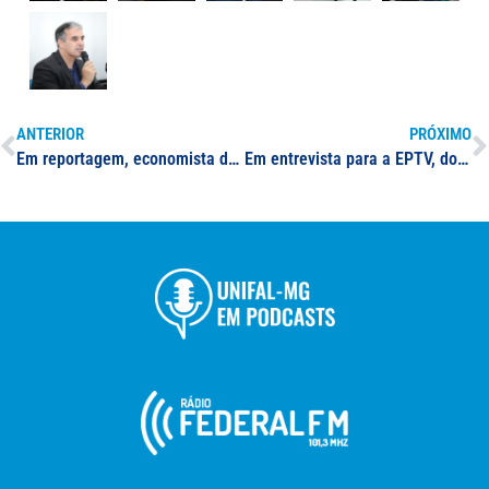
ANTERIOR
PRÓXIMO
Em reportagem, economista da UNIFAL-MG orienta como não cair em golpe alertado pela Federação de Bancos; criminosos utilizam falsa central de atendimento
Em entrevista para a EPTV, docente da UNIFAL-MG comenta episódios de violência na região