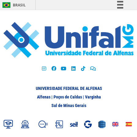
BRASIL
Simplifique!
Comunica BR
Participe
Acesso à informação
Legislação
Canais
UNIVERSIDADE FEDERAL DE ALFENAS
Alfenas | Poços de Caldas | Varginha
Sul de Minas Gerais