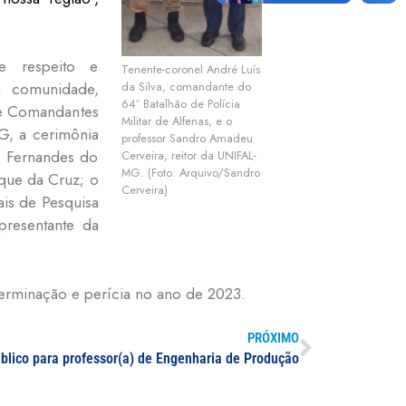
e respeito e
Tenente-coronel André Luís
da Silva, comandante do
a comunidade,
64º Batalhão de Polícia
e Comandantes
Militar de Alfenas, e o
G, a cerimônia
professor Sandro Amadeu
e Fernandes do
Cerveira, reitor da UNIFAL-
MG. (Foto: Arquivo/Sandro
ique da Cruz; o
Cerveira)
ais de Pesquisa
presentante da
erminação e perícia no ano de 2023.
PRÓXIMO
blico para professor(a) de Engenharia de Produção