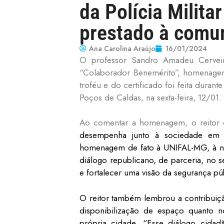
da Polícia Milit
prestado à comu
Ana Carolina Araújo
16/01/2024
O professor Sandro Amadeu Cerveira
“Colaborador Benemérito”, homenagem p
troféu e do certificado foi feita duran
Poços de Caldas, na sexta-feira, 12/01.
Ao comentar a homenagem, o reitor e
desempenha junto à sociedade em p
homenagem de fato à UNIFAL-MG, à noss
diálogo republicano, de parceria, no 
e fortalecer uma visão da segurança p
O reitor também lembrou a contribuiçã
disponibilização de espaço quanto n
própria cidade. “Esse diálogo cidad