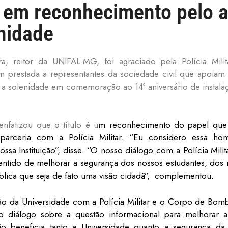
ar em reconhecimento pelo a
nidade
, reitor da UNIFAL-MG, foi agraciado pela Polícia Mili
restada a representantes da sociedade civil que apoiam o 
te a solenidade em comemoração ao 14º aniversário de instalaç
nfatizou que o título é u
m reconhecimento do papel qu
arceria com a Polícia Militar. “Eu considero essa h
a Instituição”, disse. “O nosso diálogo com a Polícia Mili
sentido de melhorar a segurança dos nossos estudantes, dos
ública que seja de fato uma visão cidadã”, complementou.
o da Universidade com a Polícia Militar e o Corpo de Bombe
o diálogo sobre a questão informacional para melhorar 
ão beneficia tanto a Universidade quanto a segurança da 