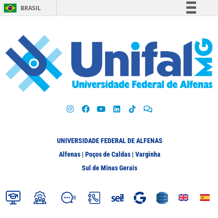
BRASIL
Simplifique!
Comunica BR
Participe
Acesso à informação
Legislação
Canais
UNIVERSIDADE FEDERAL DE ALFENAS
Alfenas | Poços de Caldas | Varginha
Sul de Minas Gerais