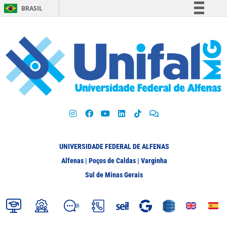
BRASIL
Simplifique!
Comunica BR
Participe
Acesso à informação
Legislação
Canais
UNIVERSIDADE FEDERAL DE ALFENAS
Alfenas | Poços de Caldas | Varginha
Sul de Minas Gerais