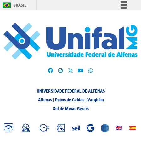
BRASIL
Simplifique!
Comunica BR
Participe
Acesso à informação
Legislação
Canais
UNIVERSIDADE FEDERAL DE ALFENAS
Alfenas | Poços de Caldas | Varginha
Sul de Minas Gerais