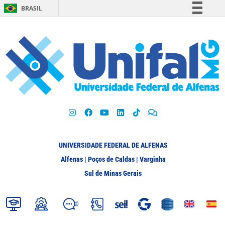
BRASIL
Simplifique!
Comunica BR
Participe
Acesso à informação
Legislação
Canais
UNIVERSIDADE FEDERAL DE ALFENAS
Alfenas | Poços de Caldas | Varginha
Sul de Minas Gerais