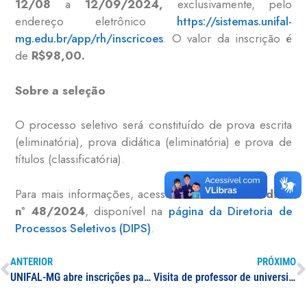
12/08
a
12/09/2024
,
exclusivamente, pelo
endereço eletrônico
https://sistemas.unifal-
mg.edu.br/app/rh/inscricoes
. O valor da inscrição é
de
R$98,00.
Sobre a seleção
O processo seletivo será constituído de prova escrita
(eliminatória), prova didática (eliminatória) e prova de
títulos (classificatória).
Para mais informações, acesse a reabertura do
Edital
nº 48/2024
, disponível na
página da Diretoria de
Processos Seletivos (DIPS)
.
ANTERIOR
PRÓXIMO
UNIFAL-MG abre inscrições para concurso público para Técnico-Administrativo em Educação
Visita de professor de universidade alemã à UNIFAL-MG impulsiona debate sobre fundos europeus para intercâmbio de estudantes