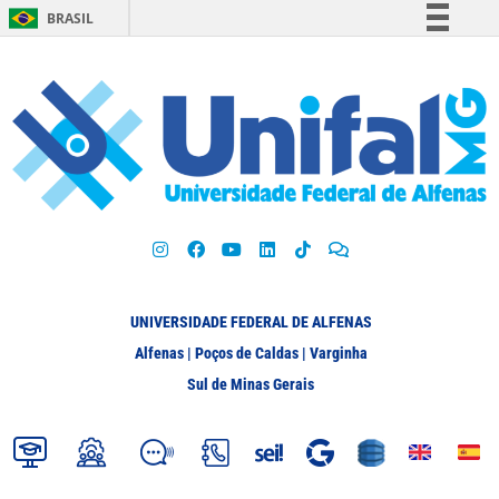
BRASIL
Simplifique!
Comunica BR
Participe
Acesso à informação
Legislação
Canais
UNIVERSIDADE FEDERAL DE ALFENAS
Alfenas | Poços de Caldas | Varginha
Sul de Minas Gerais