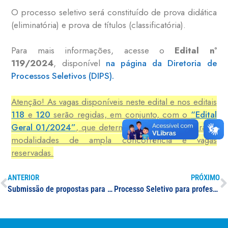
O processo seletivo será constituído de prova didática
(eliminatória) e prova de títulos (classificatória).
Para mais informações, acesse o
Edital nº
119/2024
, disponível
na página da Diretoria de
Processos Seletivos (DIPS).
Atenção! As vagas disponíveis neste edital e nos editais
118
e
120
serão regidas, em conjunto, com o
“Edital
Geral 01/2024”
, que determina as inscrições para as
modalidades de ampla concorrência e vagas
reservadas.
ANTERIOR
PRÓXIMO
Submissão de propostas para Programa de Desenvolvimento Institucional (Pro-DI)
Processo Seletivo para professor(a) substituto(a) da área de Administração, Finanças, Negócios e Produção