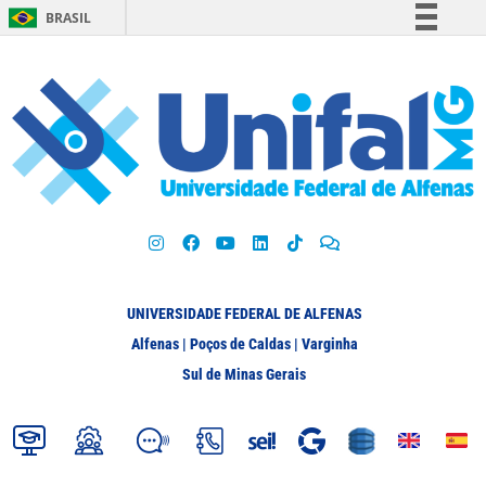
BRASIL
Simplifique!
Comunica BR
Participe
Acesso à informação
Legislação
Canais
UNIVERSIDADE FEDERAL DE ALFENAS
Alfenas | Poços de Caldas | Varginha
Sul de Minas Gerais