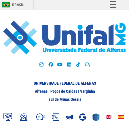
BRASIL
Simplifique!
Comunica BR
Participe
Acesso à informação
Legislação
Canais
UNIVERSIDADE FEDERAL DE ALFENAS
Alfenas | Poços de Caldas | Varginha
Sul de Minas Gerais