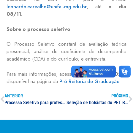
leonardo.carvalho@unifal-mg.edu.br
, até
o dia
08/11.
Sobre o processo seletivo
O Processo Seletivo constará de avaliação teórica
presencial; análise de coeficiente de desempenho
acadêmico (CDA) e do currículo; e entrevista.
Para mais informações, acesse o
Edital nº 32/2024
,
disponível na página da
Pró-Reitoria de Graduação.
ANTERIOR
PRÓXIMO
Processo Seletivo para professor(a) substituto(a): especialista em Pediatria, Geriatria e Gerontologia
Seleção de bolsistas do PET BICE