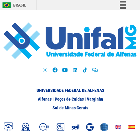
BRASIL
Simplifique!
Comunica BR
Participe
Acesso à informação
Legislação
Canais
UNIVERSIDADE FEDERAL DE ALFENAS
Alfenas | Poços de Caldas | Varginha
Sul de Minas Gerais