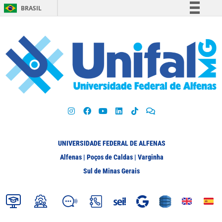
BRASIL
Simplifique!
Comunica BR
Participe
Acesso à informação
Legislação
Canais
UNIVERSIDADE FEDERAL DE ALFENAS
Alfenas | Poços de Caldas | Varginha
Sul de Minas Gerais