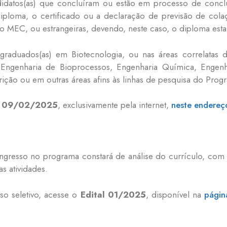
didatos(as) que concluíram ou estão em processo de conc
 diploma, o certificado ou a declaração de previsão de col
 MEC, ou estrangeiras, devendo, neste caso, o diploma estar
 graduados(as) em Biotecnologia, ou nas áreas correlatas
Engenharia de Bioprocessos, Engenharia Química, Engenh
rição ou em outras áreas afins às linhas de pesquisa do Prog
é 09/02/2025
, exclusivamente pela internet,
neste endereç
 ingresso no programa constará de análise do currículo, co
s atividades.
so seletivo, acesse o
Edital 01/2025
, disponível na
págin