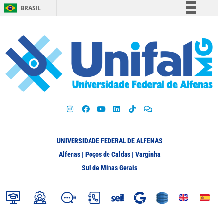
BRASIL
Simplifique!
Comunica BR
Participe
Acesso à informação
Legislação
Canais
UNIVERSIDADE FEDERAL DE ALFENAS
Alfenas | Poços de Caldas | Varginha
Sul de Minas Gerais