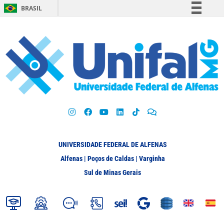
BRASIL
Simplifique!
Comunica BR
Participe
Acesso à informação
Legislação
Canais
UNIVERSIDADE FEDERAL DE ALFENAS
Alfenas | Poços de Caldas | Varginha
Sul de Minas Gerais