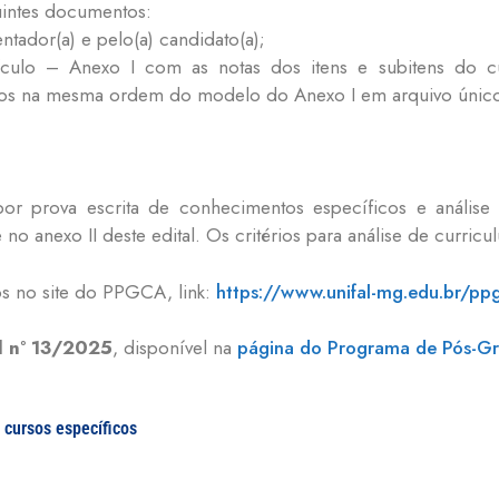
uintes documentos:
entador(a) e pelo(a) candidato(a);
rículo – Anexo I com as notas dos itens e subitens do c
ados na mesma ordem do modelo do Anexo I em arquivo únic
r prova escrita de conhecimentos específicos e análise d
 no anexo II deste edital. Os critérios para análise de curric
os no site do PPGCA, link:
https://www.unifal-mg.edu.br/pp
l n° 13/2025
, disponível na
página do Programa de Pós-Gr
 cursos específicos