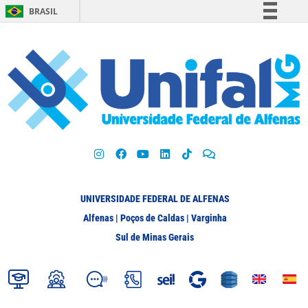
BRASIL
Simplifique!
Comunica BR
Participe
Acesso à informação
Legislação
Canais
UNIVERSIDADE FEDERAL DE ALFENAS
Alfenas | Poços de Caldas | Varginha
Sul de Minas Gerais