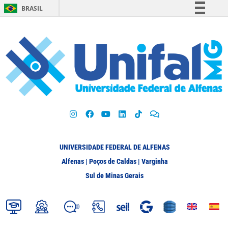
BRASIL
Simplifique!
Comunica BR
Participe
Acesso à informação
Legislação
Canais
UNIVERSIDADE FEDERAL DE ALFENAS
Alfenas | Poços de Caldas | Varginha
Sul de Minas Gerais