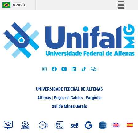
BRASIL
Simplifique!
Comunica BR
Participe
Acesso à informação
Legislação
Canais
UNIVERSIDADE FEDERAL DE ALFENAS
Alfenas | Poços de Caldas | Varginha
Sul de Minas Gerais