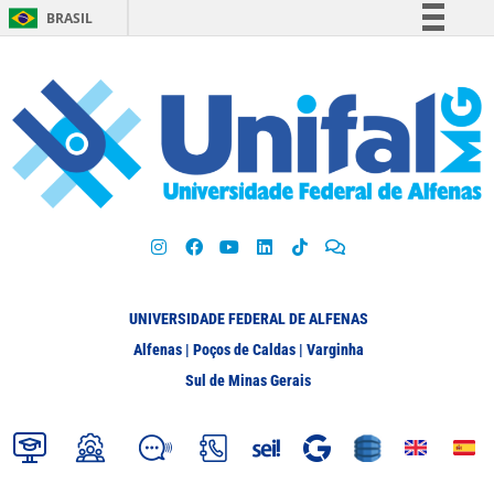
BRASIL
Simplifique!
Comunica BR
Participe
Acesso à informação
Legislação
Canais
UNIVERSIDADE FEDERAL DE ALFENAS
Alfenas | Poços de Caldas | Varginha
Sul de Minas Gerais