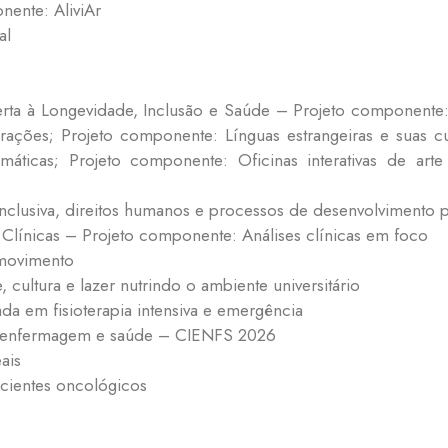
ente: AliviAr
al
rta à Longevidade, Inclusão e Saúde – Projeto componente
ações; Projeto componente: Línguas estrangeiras e suas cu
áticas; Projeto componente: Oficinas interativas de arte
clusiva, direitos humanos e processos de desenvolvimento p
línicas – Projeto componente: Análises clínicas em foco
 movimento
 cultura e lazer nutrindo o ambiente universitário
a em fisioterapia intensiva e emergência
 enfermagem e saúde – CIENFS 2026
ais
acientes oncológicos