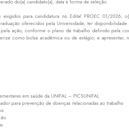
sperado do(a) candidato(a), data e forma de seleção.
 exigidos para candidatura no Edital PROEC 01/2026, o(a)
raduação oferecidos pela Universidade; ter disponibilidade
as pela ação, conforme o plano de trabalho definido pela 
terize como bolsa acadêmica ou de estágio; e apresentar, n
mplementares em saúde da UNIFAL – PICSUNIFAL
ador para prevenção de doenças relacionadas ao trabalho
is
ção
as