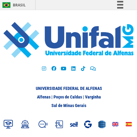
BRASIL
Simplifique!
Comunica BR
Participe
Acesso à informação
Legislação
Canais
UNIVERSIDADE FEDERAL DE ALFENAS
Alfenas | Poços de Caldas | Varginha
Sul de Minas Gerais