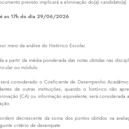
cumento previsto implicará a eliminação do(a) candidato(a).
té as 17h do dia 29/06/2026
.
or meio da análise do Histórico Escolar.
a a partir da média ponderada das notas obtidas nas discip
rricular ou módulo.
 será considerado o Coeficiente de Desempenho Acadêmico
udantes de outras instituições, quando o histórico não a
ovação (CA) ou informação equivalente, será considerada a 
ação.
em ordem decrescente da soma dos pontos obtidos na avali
guinte critério de desempate: