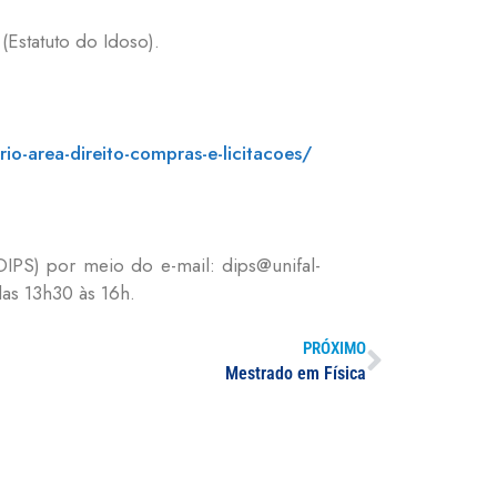
(Estatuto do Idoso).
io-area-direito-compras-e-licitacoes/
DIPS) por meio do e-mail: dips@unifal-
das 13h30 às 16h.
PRÓXIMO
Mestrado em Física