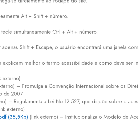
hega-se diretamente ao rodapé do site.
neamente Alt + Shift + número.
tecle simultaneamente Ctrl + Alt + número.
r apenas Shift + Escape, o usuário encontrará uma janela co
ue explicam melhor o termo acessibilidade e como deve ser im
k externo)
externo) – Promulga a Convenção Internacional sobre os Dire
ço de 2007
erno) – Regulamenta a Lei No 12.527, que dispõe sobre o ace
ink externo)
pdf (35,5Kb)
(link externo) – Institucionaliza o Modelo de 