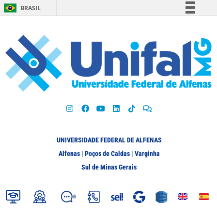
BRASIL
Simplifique!
Comunica BR
Participe
Acesso à informação
Legislação
Canais
UNIVERSIDADE FEDERAL DE ALFENAS
Alfenas | Poços de Caldas | Varginha
Sul de Minas Gerais