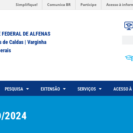
Simplifique!
Comunica BR
Participe
Acesso à infor
 FEDERAL DE ALFENAS
s de Caldas | Varginha
erais
PESQUISA
EXTENSÃO
SERVIÇOS
ACESSO À
O/2024