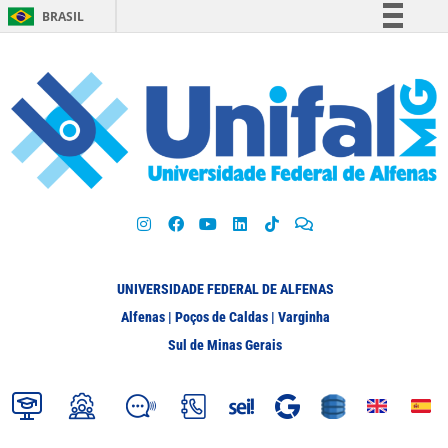
BRASIL
Simplifique!
Comunica BR
Participe
Acesso à informação
Legislação
Canais
UNIVERSIDADE FEDERAL DE ALFENAS
Alfenas | Poços de Caldas | Varginha
Sul de Minas Gerais