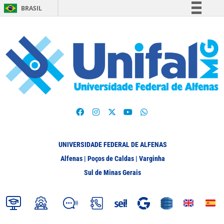
BRASIL
Simplifique!
Comunica BR
Participe
Acesso à informação
Legislação
Canais
UNIVERSIDADE FEDERAL DE ALFENAS
Alfenas | Poços de Caldas | Varginha
Sul de Minas Gerais