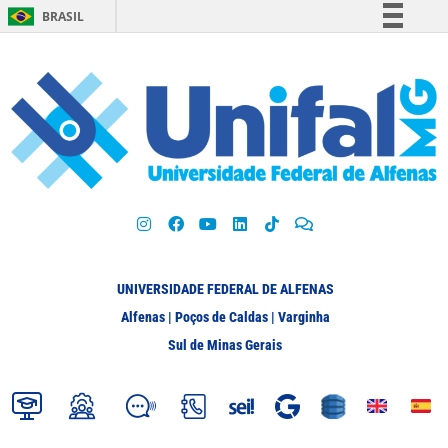
BRASIL
Simplifique!
Comunica BR
Participe
Acesso à informação
Legislação
Canais
UNIVERSIDADE FEDERAL DE ALFENAS
Alfenas | Poços de Caldas | Varginha
Sul de Minas Gerais