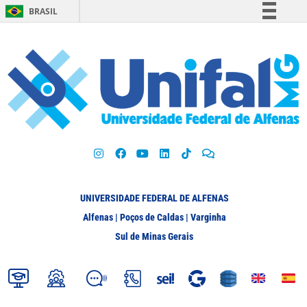
BRASIL
Simplifique!
Comunica BR
Participe
Acesso à informação
Legislação
Canais
UNIVERSIDADE FEDERAL DE ALFENAS
Alfenas | Poços de Caldas | Varginha
Sul de Minas Gerais