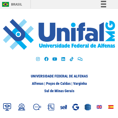
BRASIL
Simplifique!
Comunica BR
Participe
Acesso à informação
Legislação
Canais
UNIVERSIDADE FEDERAL DE ALFENAS
Alfenas | Poços de Caldas | Varginha
Sul de Minas Gerais