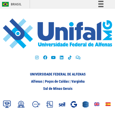
BRASIL
Simplifique!
Comunica BR
Participe
Acesso à informação
Legislação
Canais
UNIVERSIDADE FEDERAL DE ALFENAS
Alfenas | Poços de Caldas | Varginha
Sul de Minas Gerais