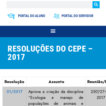
PORTAL DO ALUNO
PORTAL DO SERVIDOR
RESOLUÇÕES DO CEPE –
2017
Resolução
Assunto
Reunião/
01/2017
Aprova a criação da disciplina
250ª/27-
“Ecologia e manejo de
2017
populações de animais e