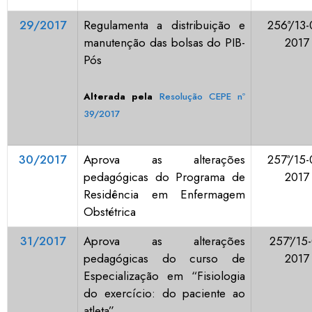
29/2017
Regulamenta a distribuição e
256ª/13-
manutenção das bolsas do PIB-
2017
Pós
Alterada pela
Resolução CEPE nº
39/2017
30/2017
Aprova as alterações
257ª/15-
pedagógicas do Programa de
2017
Residência em Enfermagem
Obstétrica
31/2017
Aprova as alterações
257ª/15-
pedagógicas do curso de
2017
Especialização em “Fisiologia
do exercício: do paciente ao
atleta”