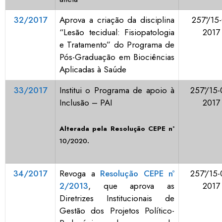
32/2017
Aprova a criação da disciplina
257ª/15-
“Lesão tecidual: Fisiopatologia
2017
e Tratamento” do Programa de
Pós-Graduação em Biociências
Aplicadas à Saúde
33/2017
Institui o Programa de apoio à
257ª/15-
Inclusão – PAI
2017
Alterada pela Resolução CEPE nº
10/2020
.
34/2017
Revoga a
Resolução CEPE nº
257ª/15-
2/2013
, que aprova as
2017
Diretrizes Institucionais de
Gestão dos Projetos Político-