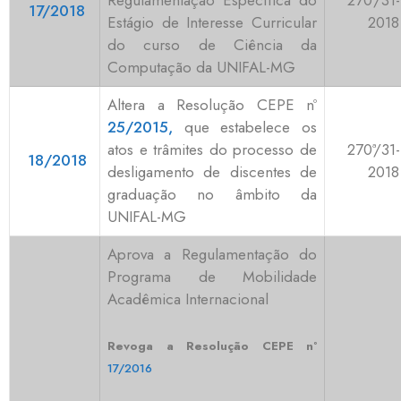
Regulamentação Específica do
270ª/31-
17/2018
Estágio de Interesse Curricular
2018
do curso de Ciência da
Computação da UNIFAL-MG
Altera a Resolução CEPE nº
25/2015,
que estabelece os
atos e trâmites do processo de
270ª/31-
18/2018
desligamento de discentes de
2018
graduação no âmbito da
UNIFAL-MG
Aprova a Regulamentação do
Programa de Mobilidade
Acadêmica Internacional
Revoga a Resolução CEPE nº
17/2016