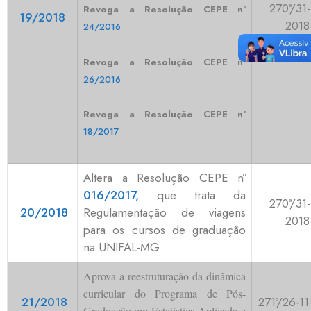
270ª/31-
Revoga a Resolução CEPE nº
19/2018
2018
24/2016
Revoga a Resolução CEPE nº
26/2016
Revoga a Resolução CEPE nº
18/2017
Altera a Resolução CEPE nº
016/2017,
que trata da
270ª/31-
20/2018
Regulamentação de viagens
2018
para os cursos de graduação
na UNIFAL-MG
Aprova a reestruturação da dinâmica
curricular do Programa de Pós-
21/2018
271ª/26-11
Graduação em Estatística Aplicada e