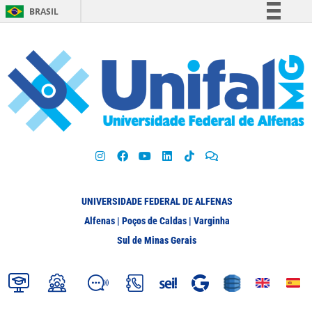
BRASIL
Simplifique!
Comunica BR
Participe
Acesso à informação
Legislação
Canais
UNIVERSIDADE FEDERAL DE ALFENAS
Alfenas | Poços de Caldas | Varginha
Sul de Minas Gerais