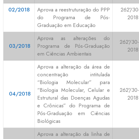
02/2018
Aprova a reestruturação do PPP
262ª/30
do Programa de Pós-
2018
Graduação em Educação
Aprova as alterações do
262ª/30-
03/2018
Programa de Pós-Graduação
2018
em Ciências Ambientais
Aprova a alteração da área de
concentração intitulada
“Biologia Molecular” para
“Biologia Molecular, Celular e
262ª/30-
04/2018
Estrutural das Doenças Agudas
2018
e Crônicas” do Programa de
Pós-Graduação em Ciências
Biológicas
Aprova a alteração da linha de