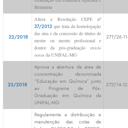
Biometria
Altera a Resolução CEPE nº
37/2013
que trata da homologação
das atas e da concessão de títulos de
22/2018
271ª/26-11
mestre ou mestre profissional e
doutor da pós-graduação
stricto
sensu
da UNIFAL-MG
Aprova a abertura da área de
concentração denominada
“Educação em Química” junto
23/2018
272ª/14-12
ao Programa de Pós-
Graduação em Química da
UNIFAL-MG
Regulamenta a distribuição e
manutenção das cotas de