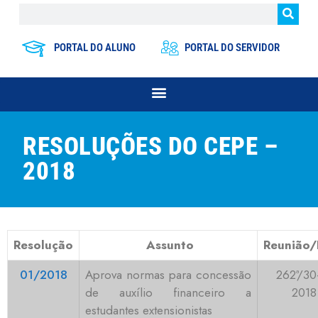
PORTAL DO ALUNO
PORTAL DO SERVIDOR
RESOLUÇÕES DO CEPE –
2018
Resolução
Assunto
Reunião/
01/2018
Aprova normas para concessão
262ª/30
de auxílio financeiro a
2018
estudantes extensionistas