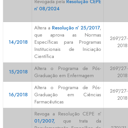
Revogada pela
Resolução CEPE
nº 08/2024
Altera a
Resolução nº 25/2017
,
que aprova as Normas
269ª/27-
14/2018
Específicas para Programas
2018
Institucionais de Iniciação
Científica
Altera o Programa de Pós-
269ª/27-
15/2018
Graduação em Enfermagem
2018
Altera o Programa de Pós-
269ª/27-
16/2018
Graduação em Ciências
2018
Farmacêuticas
Revoga a Resolução CEPE nº
01/2007,
que trata da