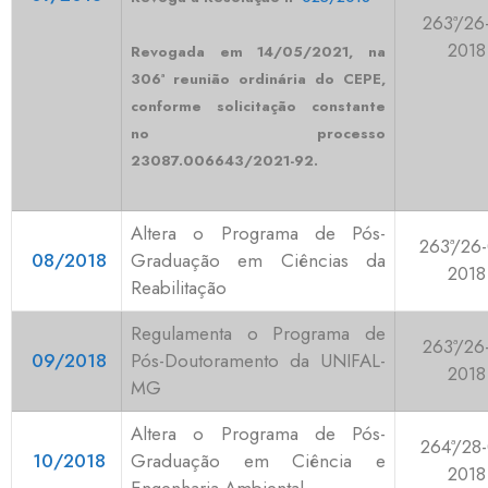
263ª/26
2018
Revogada em 14/05/2021, na
306ª reunião ordinária do CEPE,
conforme solicitação constante
no processo
23087.006643/2021-92.
Altera o Programa de Pós-
263ª/26-
08/2018
Graduação em Ciências da
2018
Reabilitação
Regulamenta o Programa de
263ª/26
09/2018
Pós-Doutoramento da UNIFAL-
2018
MG
Altera o Programa de Pós-
264ª/28-
10/2018
Graduação em Ciência e
2018