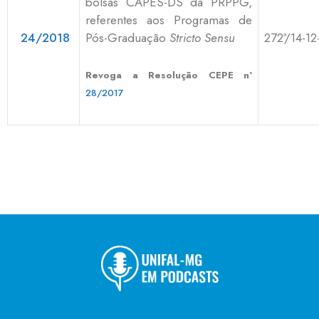
bolsas CAPES-DS da PRPPG,
referentes aos Programas de
24/2018
Pós-Graduação
Stricto Sensu
272ª/14-12
Revoga a Resolução CEPE nº
28/2017