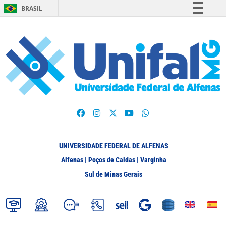
BRASIL
Simplifique!
Comunica BR
Participe
Acesso à informação
Legislação
Canais
UNIVERSIDADE FEDERAL DE ALFENAS
Alfenas | Poços de Caldas | Varginha
Sul de Minas Gerais