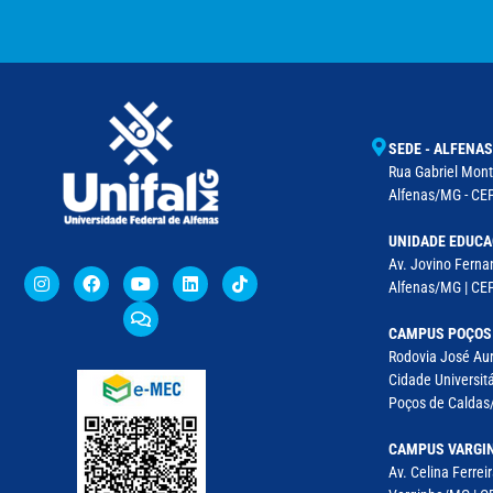
SEDE - ALFENAS
Rua Gabriel Monte
Alfenas/MG - CEP
UNIDADE EDUCA
Av. Jovino Fernan
Alfenas/MG | CE
CAMPUS POÇOS
Rodovia José Aur
Cidade Universitá
Poços de Caldas/
CAMPUS VARGI
Av. Celina Ferreir