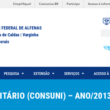
Simplifique!
Comunica BR
Participe
Acesso à infor
 FEDERAL DE ALFENAS
s de Caldas | Varginha
erais
PESQUISA
EXTENSÃO
SERVIÇOS
ACESSO À
TÁRIO (CONSUNI) – ANO/201